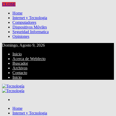
CLOSE
Home
Internet y Tecnologia
Computadores
Dispositivos Móviles
Seguridad Informatica
Opiniones
Domingo, Agosto 9, 2026
Inicio
Acerca de Webfecto
Buscador
Archivos
Contacto
Inicio
Home
Internet y Tecnologia