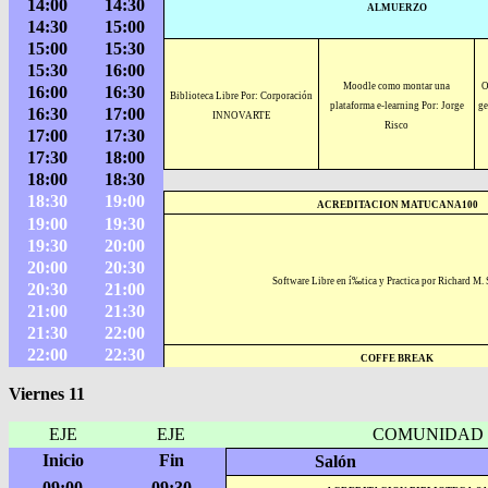
14:00
14:30
ALMUERZO
14:30
15:00
15:00
15:30
15:30
16:00
Moodle como montar una
O
16:00
16:30
Biblioteca Libre Por: Corporación
plataforma e-learning Por: Jorge
ge
16:30
17:00
INNOVARTE
Risco
17:00
17:30
17:30
18:00
18:00
18:30
18:30
19:00
ACREDITACION MATUCANA100
19:00
19:30
19:30
20:00
20:00
20:30
Software Libre en í‰tica y Practica por Richard M.
20:30
21:00
21:00
21:30
21:30
22:00
22:00
22:30
COFFE BREAK
Viernes 11
EJE
EJE
COMUNIDAD
Inicio
Fin
Salón
09:00
09:30