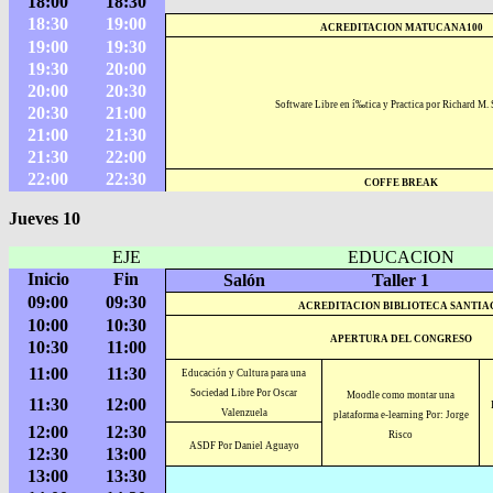
18:00
18:30
18:30
19:00
ACREDITACION MATUCANA100
19:00
19:30
19:30
20:00
20:00
20:30
Software Libre en í‰tica y Practica por Richard M.
20:30
21:00
21:00
21:30
21:30
22:00
22:00
22:30
COFFE BREAK
Jueves 10
EJE
EDUCACION
Inicio
Fin
Salón
Taller 1
09:00
09:30
ACREDITACION BIBLIOTECA SANTIA
10:00
10:30
APERTURA DEL CONGRESO
10:30
11:00
11:00
11:30
Educación y Cultura para una
Sociedad Libre Por Oscar
Moodle como montar una
11:30
12:00
Valenzuela
plataforma e-learning Por: Jorge
12:00
12:30
Risco
ASDF Por Daniel Aguayo
12:30
13:00
13:00
13:30