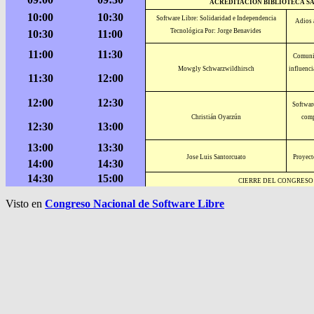
ACREDITACION BIBLIOTECA S
10:00
10:30
Software Libre: Solidaridad e Independencia
Adios 
Tecnológica Por: Jorge Benavides
10:30
11:00
11:00
11:30
Comunid
Mowgly Schwarzwildhirsch
influenci
11:30
12:00
12:00
12:30
Softwar
Christián Oyarzún
comp
12:30
13:00
13:00
13:30
Jose Luis Santorcuato
Proyect
14:00
14:30
14:30
15:00
CIERRE DEL CONGRESO
Visto en
Congreso Nacional de Software Libre