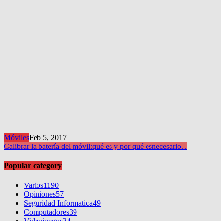
Móviles
Feb 5, 2017
Calibrar la batería del móvil:
qué es y por qué es
necesario...
Popular category
Varios
1190
Opiniones
57
Seguridad Informatica
49
Computadores
39
Videojuegos
34